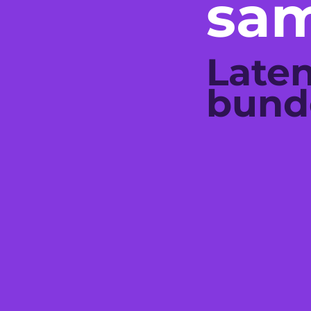
sam
Late
bund