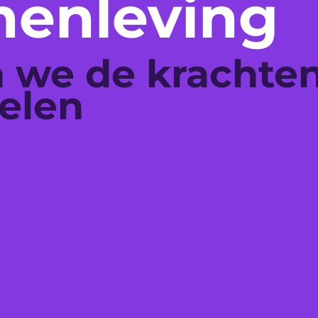
enleving
n we de krachte
elen