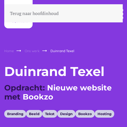
Terug naar hoofdinhoud
Home
Ons werk
Duinrand Texel
Duinrand Texel
Opdracht:
Nieuwe website
met
Bookzo
Branding
Beeld
Tekst
Design
Bookzo
Hosting