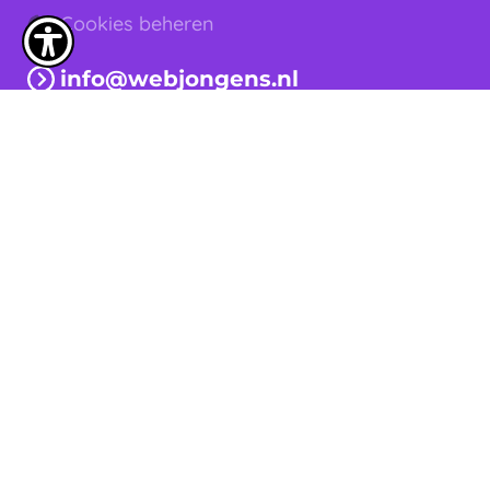
Cookies beheren
info@webjongens.nl
0222 - 315 514
Adres
Schilderweg 251-C
1792 CJ Oudeschild
Snel naar
Websites
Tekst
Design
Support
Branding
Beeld
Code
Contact