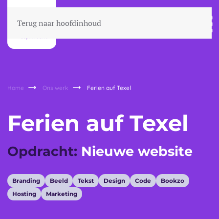
Terug naar hoofdinhoud
Home
Ons werk
Ferien auf Texel
Ferien auf Texel
Opdracht:
Nieuwe website
Branding
Beeld
Tekst
Design
Code
Bookzo
Hosting
Marketing