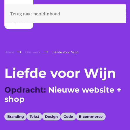
Terug naar hoofdinhoud
Home
Ons werk
Liefde voor Wijn
Liefde voor Wijn
Opdracht:
Nieuwe website +
shop
Branding
Tekst
Design
Code
E-commerce