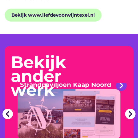
Bekijk www.liefdevoorwijntexel.nl
Bekijk
ander
werk
Strandpaviljoen Kaap Noord