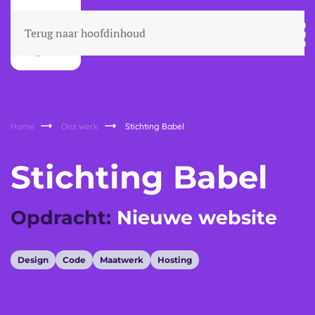
Terug naar hoofdinhoud
Home
Ons werk
Stichting Babel
Stichting Babel
Opdracht:
Nieuwe website
Design
Code
Maatwerk
Hosting