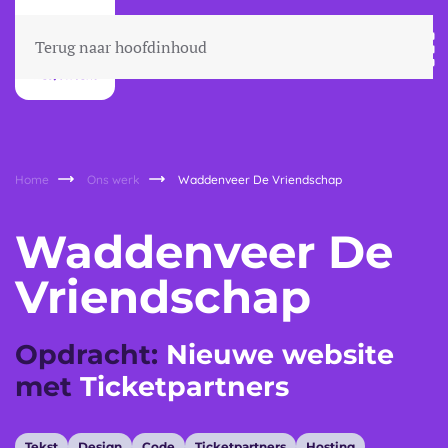
Terug naar hoofdinhoud
Home
Ons werk
Waddenveer De Vriendschap
Waddenveer De
Vriendschap
Opdracht:
Nieuwe website
met
Ticketpartners
Tekst
Design
Code
Ticketpartners
Hosting