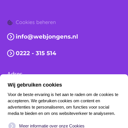
Cookies beheren
info@webjongens.nl
0222 - 315 514
Adres
Wij gebruiken cookies
Schilderweg 251-C
Voor de beste ervaring is het aan te raden om de cookies te
1792 CJ Oudeschild
accepteren. We gebruiken cookies om content en
advertenties te personaliseren, om functies voor social
Snel naar
media te bieden en om ons websiteverkeer te analyseren.
Websites
Tekst
Design
Support
Meer informatie over onze Cookies