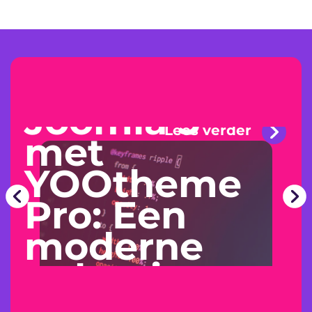
Joomla 5
Lees verder
met
YOOtheme
Pro: Een
moderne
oplossing
voor uw