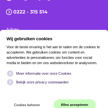
0222 - 315 514
Adres
Wij gebruiken cookies
Schilderweg 251-C
1792 CJ Oudeschild
Voor de beste ervaring is het aan te raden om de cookies te
accepteren. We gebruiken cookies om content en
advertenties te personaliseren, om functies voor social
Snel naar
media te bieden en om ons websiteverkeer te analyseren.
Websites
Tekst
Design
Support
Meer informatie over onze Cookies
Branding
Beeld
Code
Contact
Bekijk onze privacy voorwaarden
© 2017-
2026
WEB
JONGENS
|
Co
Socials
Alles accepteren
Cookies beheren