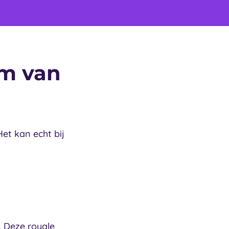
um van
et kan echt bij
. Deze royale