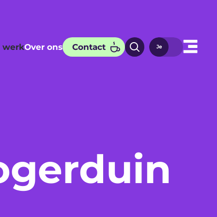
 werk
Over ons
Contact
ogerduin