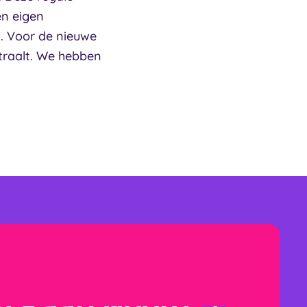
en eigen
k. Voor de nieuwe
traalt. We hebben
en Kaap Noord