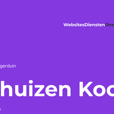
Websites
Diensten
Ons
gerduin
ehuizen Ko
e